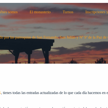
énes somos
El monasterio
Turnos
Inscripciones 
do por las parroquias de San Fernando, San Julián y Nª Sª de la Paz de
G
, tienes todas las entradas actualizadas de lo que cada día hacemos en