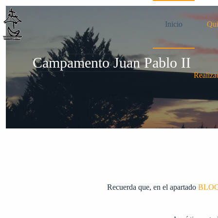
Saltar
al
contenido
Inicio
Qui
Campamento Juan Pablo II
Realiza
Recuerda que, en el apartado
BLO