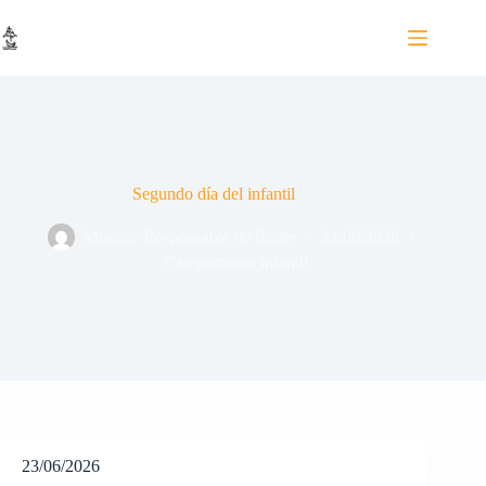
Saltar
al
contenido
Segundo día del infantil
Monitor Responsable de Redes
24/06/2026
Campamento Infantil
23/06/2026