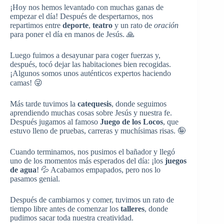
¡Hoy nos hemos levantado con muchas ganas de
empezar el día! Después de despertarnos, nos
repartimos entre
deporte
,
teatro
y un rato de
oración
para poner el día en manos de Jesús. 🙏
Luego fuimos a desayunar para coger fuerzas y,
después, tocó dejar las habitaciones bien recogidas.
¡Algunos somos unos auténticos expertos haciendo
camas! 😜
Más tarde tuvimos la
catequesis
, donde seguimos
aprendiendo muchas cosas sobre Jesús y nuestra fe.
Después jugamos al famoso
Juego de los Locos
, que
estuvo lleno de pruebas, carreras y muchísimas risas. 🤪
Cuando terminamos, nos pusimos el bañador y llegó
uno de los momentos más esperados del día: ¡los
juegos
de agua
! 💦 Acabamos empapados, pero nos lo
pasamos genial.
Después de cambiarnos y comer, tuvimos un rato de
tiempo libre antes de comenzar los
talleres
, donde
pudimos sacar toda nuestra creatividad.